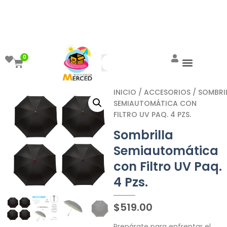
¡Aprovecha el ENVÍO GRATIS a partir de
$999!
0
INICIO
/
ACCESORIOS
/ SOMBRI
SEMIAUTOMÁTICA CON
FILTRO UV PAQ. 4 PZS.
Sombrilla
Semiautomática
con Filtro UV Paq.
4 Pzs.
$
519.00
Prepárate para enfrentar el