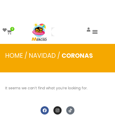
¡Aprovecha el ENVÍO GRATIS a partir de
$999!
0
HOME
/
NAVIDAD
/
CORONAS
It seems we can’t find what you’re looking for.