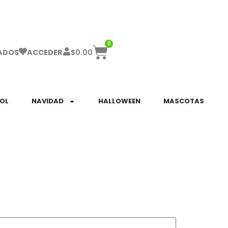
ha el ENVÍO GRATIS a partir de $999!
0
$
0.00
ADOS
ACCEDER
SOL
NAVIDAD
HALLOWEEN
MASCOTAS