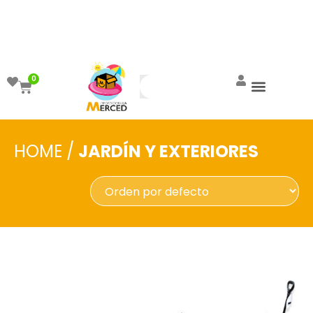
¡Aprovecha el ENVÍO GRATIS a partir de
$999!
0
HOME
/
JARDÍN Y EXTERIORES