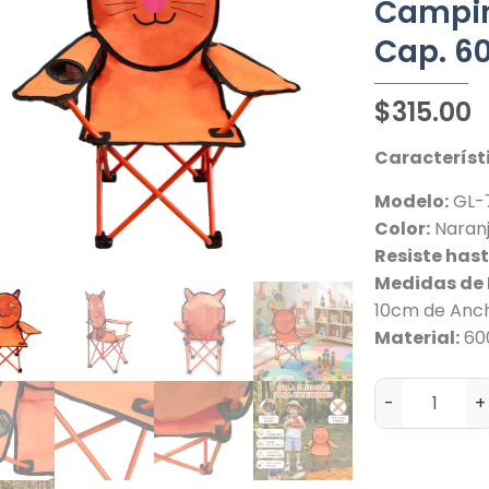
Campin
Cap. 6
$
315.00
Característ
Modelo:
GL-7
Color:
Naranj
Resiste hast
Medidas de
10cm de Anc
Material:
60
-
+