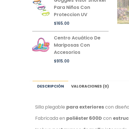
Goggles Visor Snorkel
Para Niños Con
Proteccion UV
$
165.00
Centro Acuático De
Mariposas Con
Accesorios
$
915.00
DESCRIPCIÓN
VALORACIONES (0)
Silla plegable
para exteriores
con diseño 
Fabricada en
poliéster 600D
con
estruc