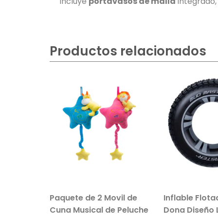
Incluye
portavasos de malla
integrado,
Productos relacionados
sillo Con
Paquete de 2 Movil de
Inflable Flot
 Color
Cuna Musical de Peluche
Dona Diseño 