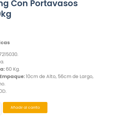
g Con Portavasos
0kg
icas
215030.
a.
a:
60 Kg.
 Empaque:
10cm de Alto, 56cm de Largo,
ho.
0D.
Añadir al carrito