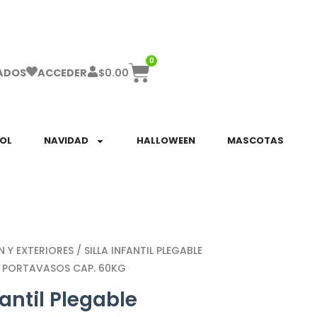
ha el ENVÍO GRATIS a partir de $999!
0
$
0.00
ADOS
ACCEDER
SOL
NAVIDAD
HALLOWEEN
MASCOTAS
N Y EXTERIORES
/ SILLA INFANTIL PLEGABLE
 PORTAVASOS CAP. 60KG
fantil Plegable