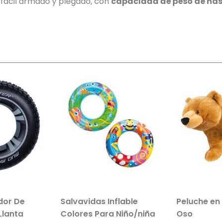
 fácil armado y plegado, con
capacidad de peso de has
ador De
Salvavidas Inflable
Peluche en
Llanta
Colores Para Niño/niña
Oso