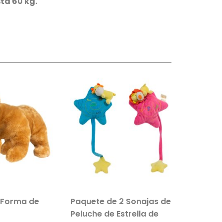
ta 60 kg.
 Forma de
Paquete de 2 Sonajas de
Salvavi
Peluche de Estrella de
Inflable 