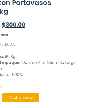
Con Portavasos
kg
$
300.00
icas
215027.
a:
86 Kg.
 Empaque:
10cm de Alto, 85cm de Largo,
ho.
iéster 600D.
es
Añadir al carrito