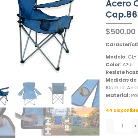
Acero 
Cap.86
$
500.00
Característ
Modelo:
GL-7
Color:
Azul.
Resiste hast
Medidas de
10cm de Anc
Material:
Pol
44 disponibl
-
+