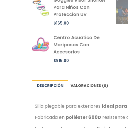
Goggles Visor Snorkel
Para Niños Con
Proteccion UV
$
165.00
Centro Acuático De
Mariposas Con
Accesorios
$
915.00
DESCRIPCIÓN
VALORACIONES (0)
Silla plegable para exteriores
ideal para 
Fabricada en
poliéster 600D
resistente