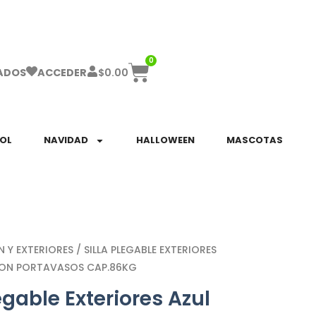
ha el ENVÍO GRATIS a partir de $999!
0
$
0.00
ADOS
ACCEDER
SOL
NAVIDAD
HALLOWEEN
MASCOTAS
N Y EXTERIORES
/ SILLA PLEGABLE EXTERIORES
CON PORTAVASOS CAP.86KG
legable Exteriores Azul