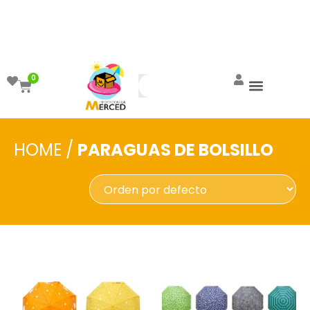
¡Aprovecha el ENVÍO GRATIS a partir de
$999!
0
HOME
/
PARAGUAS DE BOLSILLO