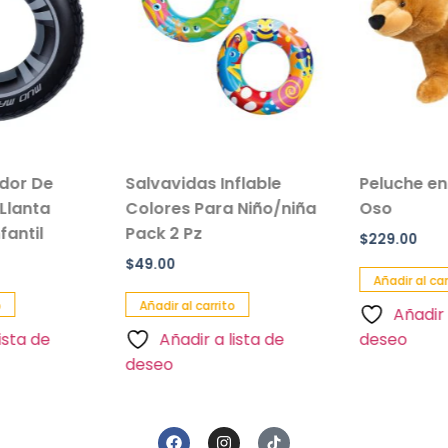
ador De
Salvavidas Inflable
Peluche en
Llanta
Colores Para Niño/niña
Oso
antil
Pack 2 Pz
$
229.00
$
49.00
Añadir al car
Añadir al carrito
Añadir 
ista de
Añadir a lista de
deseo
deseo