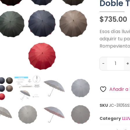
Doble T
$
735.00
Esos días llu
adquirir tu p
Rompevientos
-
+
Añadir a 
SKU
JC-3105SS
Category
LLU