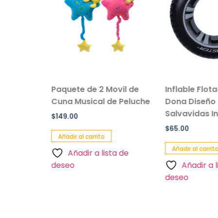
sillo Con
Paquete de 2 Movil de
Inflable Flot
 Color
Cuna Musical de Peluche
Dona Diseño 
Salvavidas Inf
$
149.00
$
65.00
Añadir al carrito
Añadir al carrito
Añadir a lista de
a de
deseo
Añadir a l
deseo