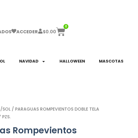
ha el ENVÍO GRATIS a partir de $999!
0
$
0.00
ADOS
ACCEDER
SOL
NAVIDAD
HALLOWEEN
MASCOTAS
A/SOL
/ PARAGUAS ROMPEVIENTOS DOBLE TELA
 PZS.
as Rompevientos