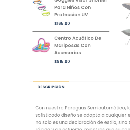
Goggles Visor Snorkel
Para Niños Con
Proteccion UV
$
165.00
Centro Acuático De
Mariposas Con
Accesorios
$
915.00
DESCRIPCIÓN
Con nuestro Paraguas Semiautomático, la 
sofisticado diseño se adapta a cualquier 
no solo es una declaración de estilo, si
rápida y sin esfuerzo, mientras que su co