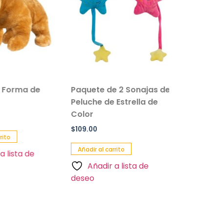
 Forma de
Paquete de 2 Sonajas de
Salvavi
Peluche de Estrella de
Inflable 
Color
Paquete 
$
109.00
$
90.00
rito
Añadir al carrito
Añadir al 
a lista de
Añadir a lista de
Añadi
deseo
deseo