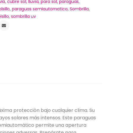
via
,
cubre sol
,
lluvia
,
para sol
,
paraguas
,
sillo
,
paraguas semiautomatico
,
Sombrilla
,
sillo
,
sombrilla uv
xima protección bajo cualquier clima. Su
 rayos solares más intensos. Este paraguas
o semiautomático permite una apertura
diciones adversas. Prepárate para