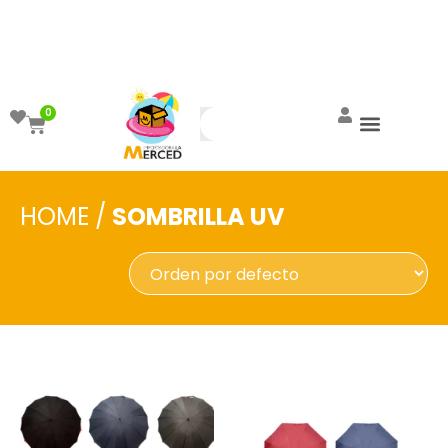
¡Aprovecha el ENVÍO GRATIS a partir de
$999!
0
HOME
/
SOMBRILLA UV