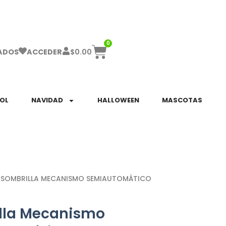
ha el ENVÍO GRATIS a partir de $999!
0
$
0.00
ADOS
ACCEDER
SOL
NAVIDAD
HALLOWEEN
MASCOTAS
 SOMBRILLA MECANISMO SEMIAUTOMÁTICO
lla Mecanismo