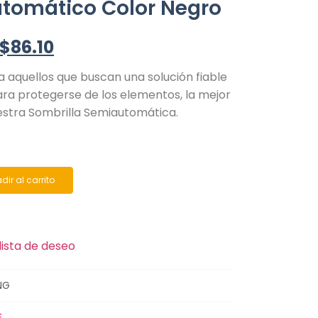
tomático Color Negro
$
86.10
 aquellos que buscan una solución fiable
ara protegerse de los elementos, la mejor
estra Sombrilla Semiautomática.
dir al carrito
lista de deseo
NG
E