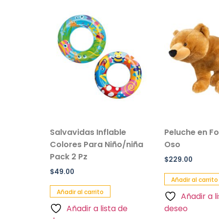
r De
Salvavidas Inflable
Peluche en F
anta
Colores Para Niño/niña
Oso
til
Pack 2 Pz
$
229.00
$
49.00
Añadir al carrito
Añadir al carrito
Añadir a l
a de
Añadir a lista de
deseo