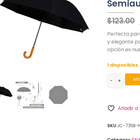
Semiau
$
123.00
Perfecta para
y elegante p
opción es nu
1 disponibles
Aña
-
+
Añadir a 
SKU
JC-735B-
Category
SAL