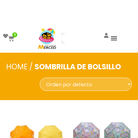
¡Aprovecha el ENVÍO GRATIS a partir de
$999!
0
HOME
/
SOMBRILLA DE BOLSILLO