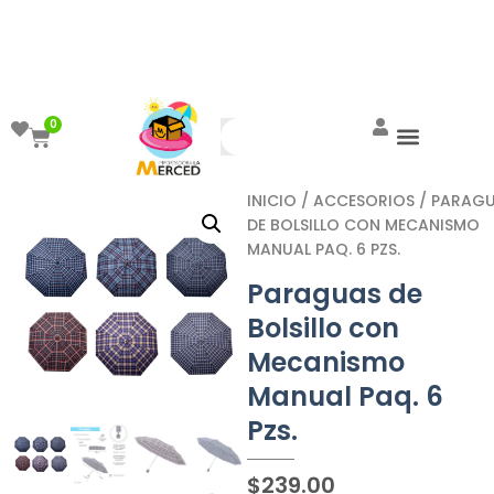
¡Aprovecha el ENVÍO GRATIS a partir de
$999!
0
INICIO
/
ACCESORIOS
/ PARAG
DE BOLSILLO CON MECANISMO
MANUAL PAQ. 6 PZS.
Paraguas de
Bolsillo con
Mecanismo
Manual Paq. 6
Pzs.
$
239.00