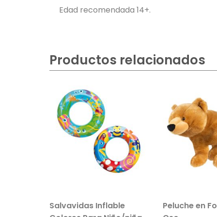
Edad recomendada 14+.
Productos relacionados
r De
Salvavidas Inflable
Peluche en F