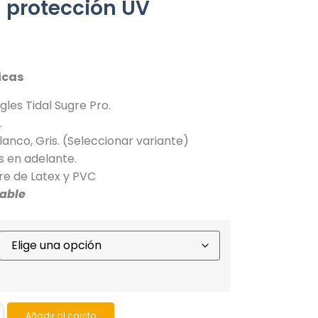
n protección UV
icas
les Tidal Sugre Pro.
.
lanco, Gris. (Seleccionar variante)
s en adelante.
re de Latex y PVC
table
Añadir al carrito