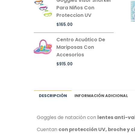
Goggles Visor Snorkel
Para Niños Con
Proteccion UV
$
165.00
Centro Acuático De
Mariposas Con
Accesorios
$
915.00
DESCRIPCIÓN
INFORMACIÓN ADICIONAL
Goggles de natación con
lentes anti-va
Cuentan
con protección UV, broche y c