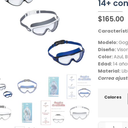
14+ co
$
165.00
Característ
Modelo:
Gogg
Diseño:
Visor
Color:
Azul, B
Edad:
14 año
Material:
Lib
Correa ajus
Colores