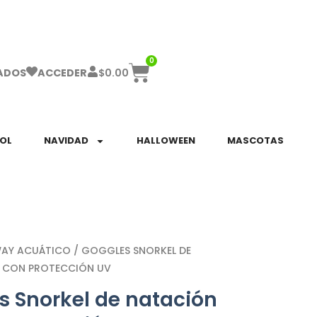
ha el ENVÍO GRATIS a partir de $999!
0
$
0.00
ADOS
ACCEDER
SOL
NAVIDAD
HALLOWEEN
MASCOTAS
WAY ACUÁTICO
/ GOGGLES SNORKEL DE
 CON PROTECCIÓN UV
s Snorkel de natación