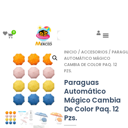
¡Aprovecha el ENVÍO GRATIS a partir de
$999!
0
INICIO
/
ACCESORIOS
/ PARAG
AUTOMÁTICO MÁGICO
CAMBIA DE COLOR PAQ. 12
PZS.
Paraguas
Automático
Mágico Cambia
De Color Paq. 12
Pzs.