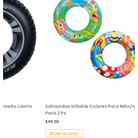
anta
Salvavidas Inflable Colores Para Niño/niña
Pelu
Pack 2 Pz
$
229.
$
49.00
Añad
Añadir al carrito