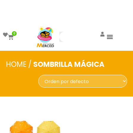
¡Aprovecha el ENVÍO GRATIS a partir de
$999!
0
HOME
/
SOMBRILLA MÁGICA