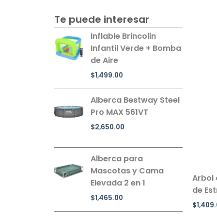
Te puede interesar
Inflable Brincolin
Infantil Verde + Bomba
de Aire
$
1,499.00
Alberca Bestway Steel
Pro MAX 561VT
$
2,650.00
Alberca para
Mascotas y Cama
Arbol
Elevada 2 en 1
de Est
$
1,465.00
$
1,409