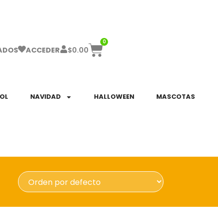
ha el ENVÍO GRATIS a partir de $999!
0
$
0.00
ADOS
ACCEDER
SOL
NAVIDAD
HALLOWEEN
MASCOTAS