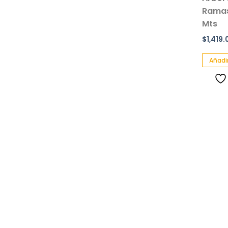
Ramas
Mts
$
1,419.
Añadir