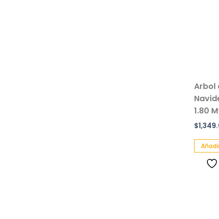
Arbol
Navid
1.80 M
$
1,349
Añadir