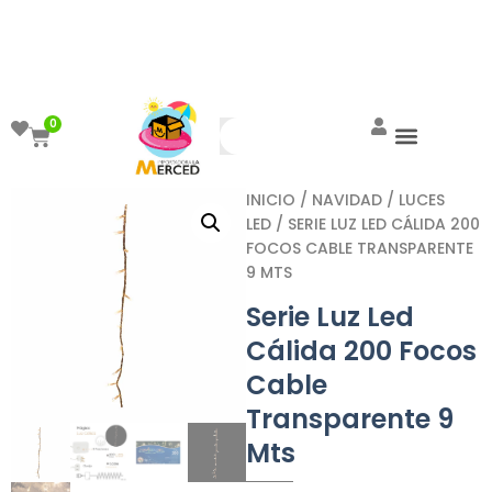
¡Aprovecha el ENVÍO GRATIS a partir de
$999!
0
INICIO
/
NAVIDAD
/
LUCES
LED
/ SERIE LUZ LED CÁLIDA 200
FOCOS CABLE TRANSPARENTE
9 MTS
Serie Luz Led
Cálida 200 Focos
Cable
Transparente 9
Mts