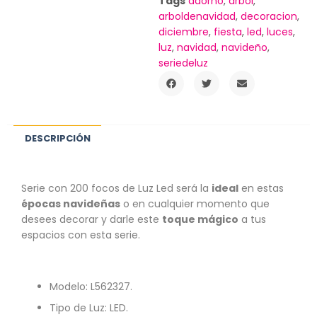
Tags
adorno
,
arbol
,
arboldenavidad
,
decoracion
,
diciembre
,
fiesta
,
led
,
luces
,
luz
,
navidad
,
navideño
,
seriedeluz
DESCRIPCIÓN
Serie con 200 focos de Luz Led será la
ideal
en estas
épocas navideñas
o en cualquier momento que
desees decorar y darle este
toque mágico
a tus
espacios con esta serie.
Modelo:
L562327
.
Tipo de Luz: LED.