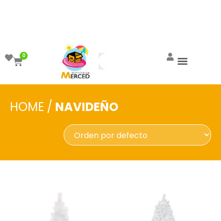
¡Aprovecha el ENVÍO GRATIS a partir de
$999!
0
HOME
/
NAVIDEÑO