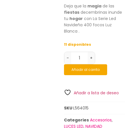
Deja que la
magia
de las
fiestas
decembrinas inunde
tu
hogar
con La Serie Led
Navideña 400 focos Luz
Blanca .
11 disponibles
-
+
Añadir al carrito
Añadir a lista de deseo
SKU
L564015
Categories
Accesorios
,
LUCES LED
,
NAVIDAD