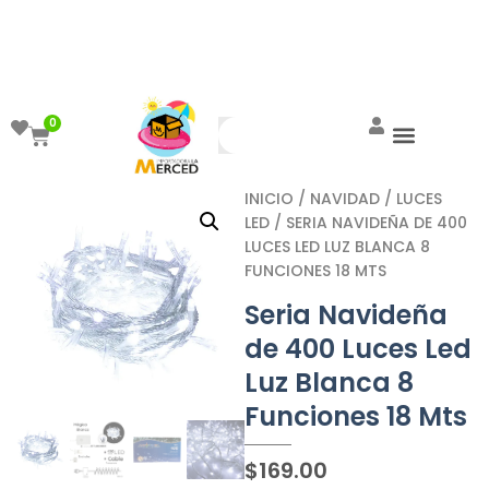
¡Aprovecha el ENVÍO GRATIS a partir de
$999!
0
INICIO
/
NAVIDAD
/
LUCES
LED
/ SERIA NAVIDEÑA DE 400
LUCES LED LUZ BLANCA 8
FUNCIONES 18 MTS
Seria Navideña
de 400 Luces Led
Luz Blanca 8
Funciones 18 Mts
$
169.00