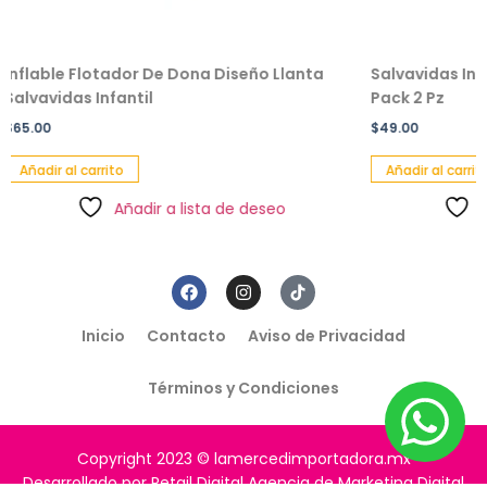
Flotador De Dona Diseño Llanta
Salvavidas Inflable Colo
 Infantil
Pack 2 Pz
$
49.00
carrito
Añadir al carrito
Añadir a lista de deseo
Añadir a li
Inicio
Contacto
Aviso de Privacidad
Términos y Condiciones
Copyright 2023 © lamercedimportadora.mx
Desarrollado por Retail Digital Agencia de Marketing Digital