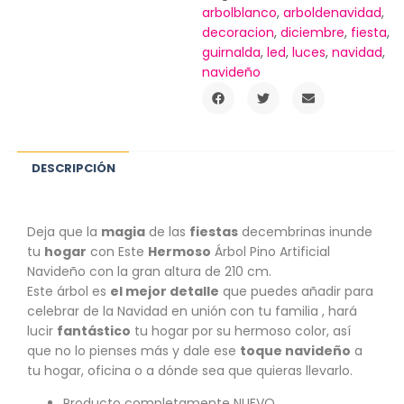
arbolblanco
,
arboldenavidad
,
decoracion
,
diciembre
,
fiesta
,
guirnalda
,
led
,
luces
,
navidad
,
navideño
DESCRIPCIÓN
Deja que la
magia
de las
fiestas
decembrinas inunde
tu
hogar
con Este
Hermoso
Árbol Pino Artificial
Navideño con la gran altura de 210 cm.
Este árbol es
el mejor detalle
que puedes añadir para
celebrar de la Navidad en unión con tu familia , hará
lucir
fantástico
tu hogar por su hermoso color, así
que no lo pienses más y dale ese
toque navideño
a
tu hogar, oficina o a dónde sea que quieras llevarlo.
Producto completamente NUEVO.