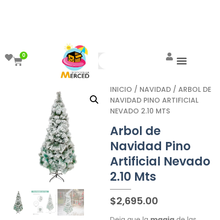
¡Aprovecha el ENVÍO GRATIS a partir de
$999!
0
INICIO
/
NAVIDAD
/ ARBOL DE
NAVIDAD PINO ARTIFICIAL
NEVADO 2.10 MTS
Arbol de
Navidad Pino
Artificial Nevado
2.10 Mts
$
2,695.00
Deja que la
magia
de las