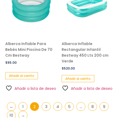
Alberca Inflable Para
Alberca Inflable
Bebés Mini Piscina De 70
Rectangular Infantil
Cm Bestway
Bestway 450 Lts 200 cm
Verde
$
95.00
$
520.00
Añadir al carrito
Añadir al carrito
Añadir a lista de deseo
Añadir a lista de deseo
←
1
2
3
4
5
…
8
9
10
→