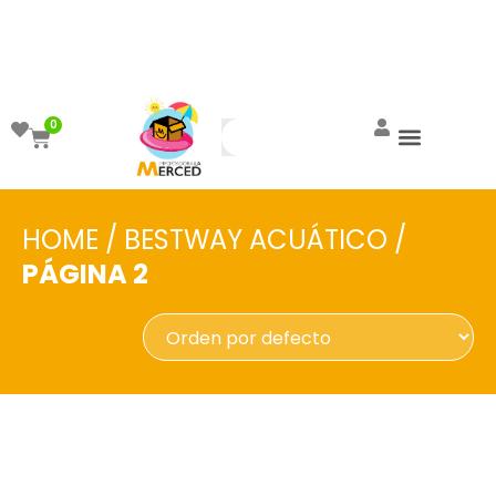
¡Aprovecha el ENVÍO GRATIS a partir de
$999!
0
HOME
/
BESTWAY ACUÁTICO
/
PÁGINA 2