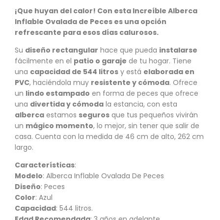
¡Que huyan del calor! Con esta Increíble Alberca
Inflable Ovalada de Peces es una opción
refrescante para esos días calurosos.
Su
diseño rectangular
hace que pueda
instalarse
fácilmente en el
patio o garaje
de tu hogar. Tiene
una
capacidad de 544 litros
y está
elaborada en
PVC
, haciéndola muy
resistente y cómoda
. Ofrece
un
lindo estampado
en forma de peces que ofrece
una
divertida y cómoda
la estancia, con esta
alberca
estamos
seguros
que tus pequeños vivirán
un
mágico momento
, lo mejor, sin tener que salir de
casa. Cuenta con la medida de 46 cm de alto, 262 cm
largo.
Características
:
Modelo
: Alberca Inflable Ovalada De Peces
Diseño
: Peces
Color
: Azul
Capacidad
: 544 litros.
Edad Recomendada
: 3 años en adelante.