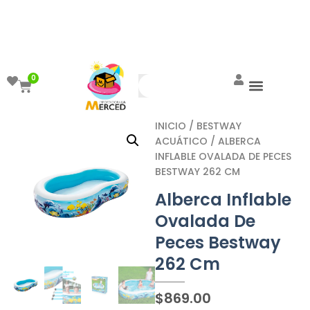
¡Aprovecha el ENVÍO GRATIS a partir de
$999!
0
INICIO
/
BESTWAY
ACUÁTICO
/ ALBERCA
INFLABLE OVALADA DE PECES
BESTWAY 262 CM
Alberca Inflable
Ovalada De
Peces Bestway
262 Cm
$
869.00