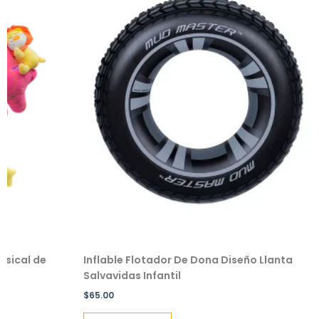
de
Inflable Flotador De Dona Diseño Llanta
Salvav
Salvavidas Infantil
Pack 2
$
65.00
$
49.00