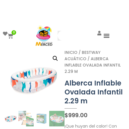
¡Aprovecha el ENVÍO GRATIS a partir de
$999!
0
INICIO
/
BESTWAY
ACUÁTICO
/ ALBERCA
INFLABLE OVALADA INFANTIL
2.29 M
Alberca Inflable
Ovalada Infantil
2.29 m
$
999.00
¡Que huyan del calor! Con