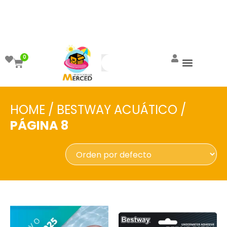
¡Aprovecha el ENVÍO GRATIS a partir de
$999!
0
HOME
/
BESTWAY ACUÁTICO
/
PÁGINA 8