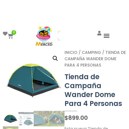
¡Aprovecha el ENVÍO GRATIS a partir de
$999!
0
INICIO
/
CAMPING
/ TIENDA DE
CAMPAÑA WANDER DOME
PARA 4 PERSONAS
Tienda de
Campaña
Wander Dome
Para 4 Personas
$
899.00
Esta nueva Tienda de