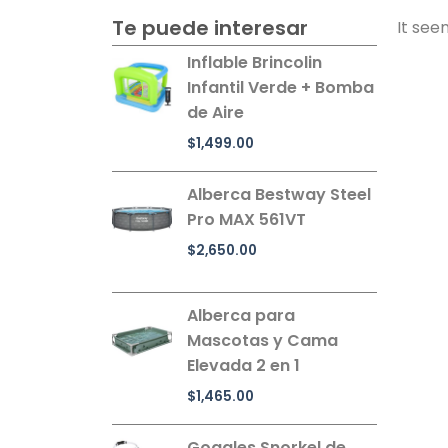
Te puede interesar
It see
Inflable Brincolin
Infantil Verde + Bomba
de Aire
$
1,499.00
Alberca Bestway Steel
Pro MAX 561VT
$
2,650.00
Alberca para
Mascotas y Cama
Elevada 2 en 1
$
1,465.00
Goggles Snorkel de