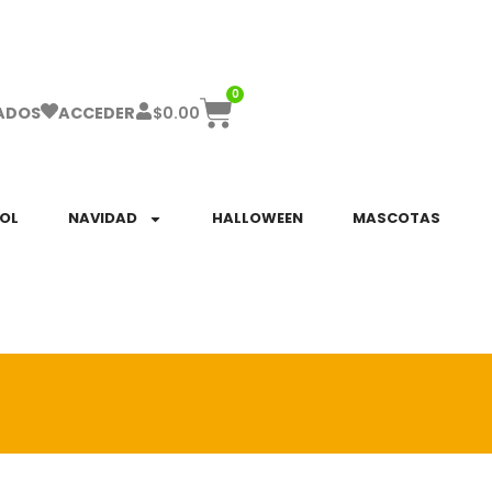
ha el ENVÍO GRATIS a partir de $999!
0
$
0.00
ADOS
ACCEDER
SOL
NAVIDAD
HALLOWEEN
MASCOTAS