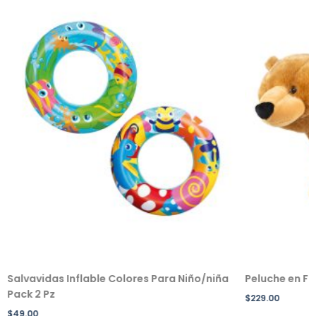
Salvavidas Inflable Colores Para Niño/niña
Peluche en F
Pack 2 Pz
$
229.00
$
49.00