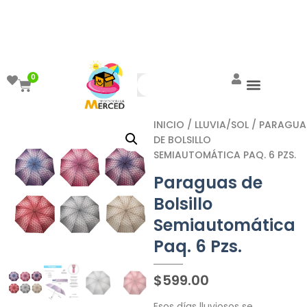
¡Aprovecha el ENVÍO GRATIS a partir de
$999!
0
INICIO
/
LLUVIA/SOL
/ PARAGUA
DE BOLSILLO
SEMIAUTOMÁTICA PAQ. 6 PZS.
Paraguas de
Bolsillo
Semiautomática
Paq. 6 Pzs.
$
599.00
Esos días lluviosos se