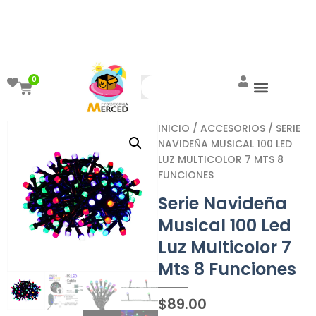
¡Aprovecha el ENVÍO GRATIS a partir de
$999!
0
INICIO
/
ACCESORIOS
/ SERIE
NAVIDEÑA MUSICAL 100 LED
LUZ MULTICOLOR 7 MTS 8
FUNCIONES
Serie Navideña
Musical 100 Led
Luz Multicolor 7
Mts 8 Funciones
$
89.00