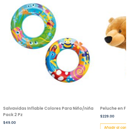
Salvavidas Inflable Colores Para Niño/niña
Peluche en F
Pack 2 Pz
$
229.00
$
49.00
Añadir al carri