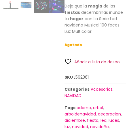
Deja que la
magia
de las
fiestas
decembrinas inunde
tu
hogar
con La Serie Led
Navideña Musical 100 focos
Luz Multicolor.
Agotado
Añadir a lista de deseo
SKU
L562361
Categories
Accesorios
,
NAVIDAD
Tags
adorno
,
arbol
,
arboldenavidad
,
decoracion
,
diciembre
,
fiesta
,
led
,
luces
,
luz
,
navidad
,
navideño
,