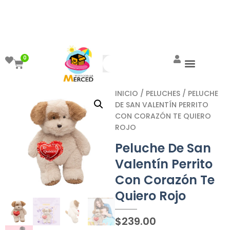
¡Aprovecha el ENVÍO GRATIS a partir de
$999!
0
INICIO
/
PELUCHES
/ PELUCHE
DE SAN VALENTÍN PERRITO
CON CORAZÓN TE QUIERO
ROJO
Peluche De San
Valentín Perrito
Con Corazón Te
Quiero Rojo
$
239.00