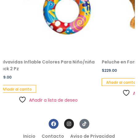
Inflable Colores Para Niño/niña
Peluche en Forma de Oso
$
229.00
Añadir al carrito
rito
Añadir a lista
Añadir a lista de deseo
Inicio
Contacto
Aviso de Privacidad