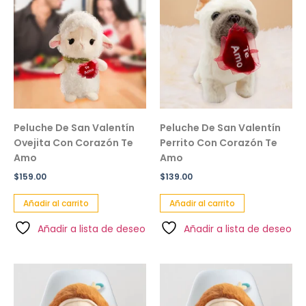
Peluche De San Valentín
Peluche De San Valentín
Ovejita Con Corazón Te
Perrito Con Corazón Te
Amo
Amo
$
159.00
$
139.00
Añadir al carrito
Añadir al carrito
Añadir a lista de deseo
Añadir a lista de deseo