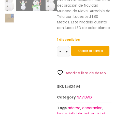
decoración de Navidad
Muñeco de Nieve Armable de
Tela con Luces Led 1.80
Metros. Este modelo cuenta
con luces LED de color blanco
1 disponibles
Añadir al carrito
-
+
Añadir a lista de deseo
SKU
L582494
Category
NAVIDAD
Tags
adorno
,
decoracion
,
fiesta
,
inflable
,
led
,
navidad