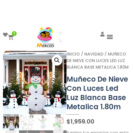
¡Aprovecha el ENVÍO GRATIS a partir de
$999!
0
INICIO
/
NAVIDAD
/ MUÑECO
DE NIEVE CON LUCES LED LUZ
BLANCA BASE METALICA 1.80M
Muñeco De Nieve
Con Luces Led
Luz Blanca Base
Metalica 1.80m
$
1,959.00
Ilumina tus espacios con esta