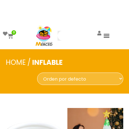
¡Aprovecha el ENVÍO GRATIS a partir de
$999!
0
HOME
/
INFLABLE