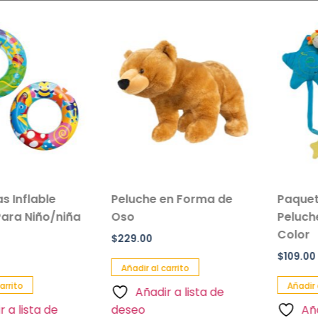
flable
Peluche en Forma de
Paquete de
 Niño/niña
Oso
Peluche de 
Color
$
229.00
$
109.00
Añadir al carrito
Añadir al car
Añadir a lista de
ista de
deseo
Añadir 