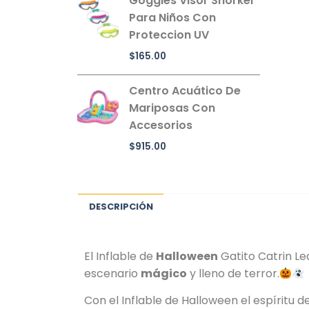
Goggles Visor Snorkel
Para Niños Con
Proteccion UV
$
165.00
Centro Acuático De
Mariposas Con
Accesorios
$
915.00
DESCRIPCIÓN
El Inflable de
Halloween
Gatito Catrin Le
escenario
mágico
y lleno de terror.
Con el Inflable de Halloween el espíritu d