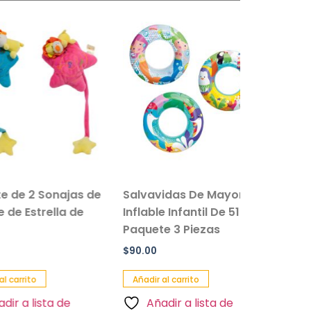
 2 Sonajas de
Salvavidas De Mayoreo
Set De P
Estrella de
Inflable Infantil De 51 Cm
Infantil
Paquete 3 Piezas
Buceo
$
90.00
$
70.00
rito
Añadir al carrito
Añadir al 
a lista de
Añadir a lista de
Añadi