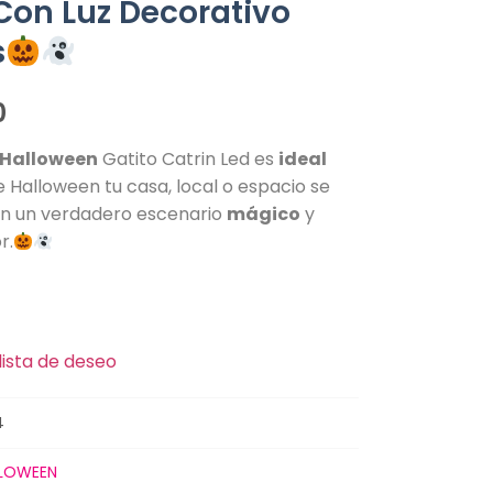
Con Luz Decorativo
s
0
Halloween
Gatito Catrin Led es
ideal
 Halloween tu casa, local o espacio se
n un verdadero escenario
mágico
y
r.
lista de deseo
4
LOWEEN