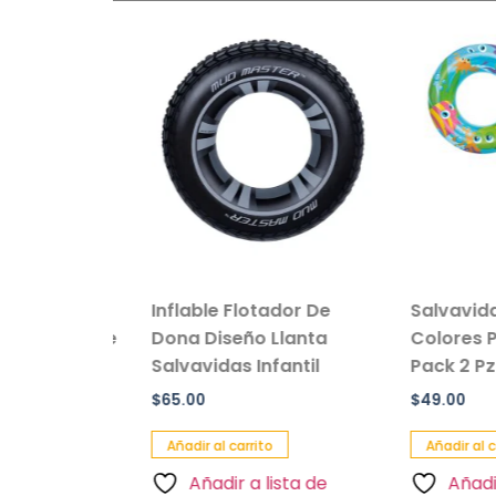
vil de
Inflable Flotador De
Salvavidas In
e Peluche
Dona Diseño Llanta
Colores Para
Salvavidas Infantil
Pack 2 Pz
$
65.00
$
49.00
Añadir al carrito
Añadir al carrito
a de
Añadir a lista de
Añadir a l