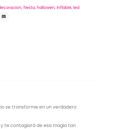
decoracion
,
fiesta
,
hallowen
,
inflable
,
led
cio se transforme en un verdadero
r y te contagiará de esa magia tan