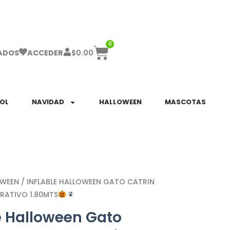
ha el ENVÍO GRATIS a partir de $999!
0
$
0.00
ADOS
ACCEDER
SOL
NAVIDAD
HALLOWEEN
MASCOTAS
OWEEN
/ INFLABLE HALLOWEEN GATO CATRIN
RATIVO 1.80MTS
e Halloween Gato