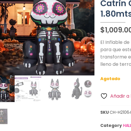
Catrin 
1.80mt
$
1,009.0
El Inflable de
para que este
transforme e
lleno de terro
Agotado
Añadir a 
SKU
CH-H2106
Category
HAL