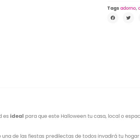
Tags
adorno
,
d es
ideal
para que este Halloween tu casa, local o espa
e una de las fiestas predilectas de todos invadirá tu hoga