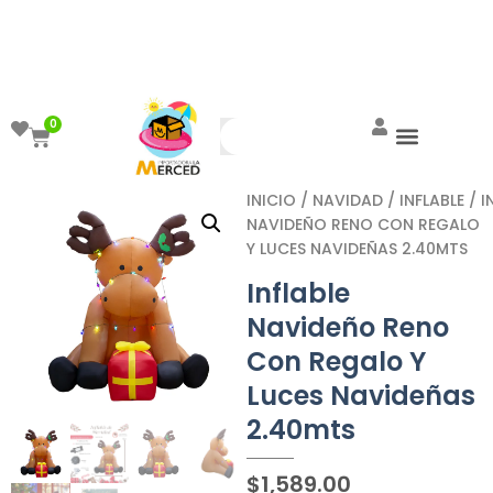
¡Aprovecha el ENVÍO GRATIS a partir de
$999!
0
INICIO
/
NAVIDAD
/
INFLABLE
/ I
NAVIDEÑO RENO CON REGALO
Y LUCES NAVIDEÑAS 2.40MTS
Inflable
Navideño Reno
Con Regalo Y
Luces Navideñas
2.40mts
$
1,589.00