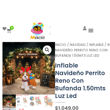
¡Aprovecha el ENVÍO GRATIS a partir de
$999!
0
INICIO
/
NAVIDAD
/
INFLABLE
/ I
NAVIDEÑO PERRITO RENO CON
BUFANDA 1.50MTS LUZ LED
Inflable
Navideño Perrito
Reno Con
Bufanda 1.50mts
Luz Led
$
1,049.00