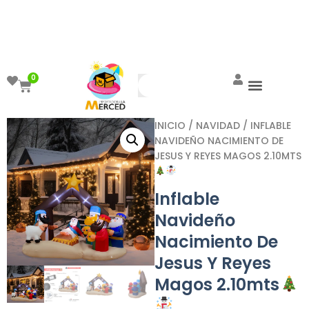
¡Aprovecha el ENVÍO GRATIS a partir de
$999!
0
INICIO
/
NAVIDAD
/ INFLABLE
NAVIDEÑO NACIMIENTO DE
JESUS Y REYES MAGOS 2.10MTS
Inflable
Navideño
Nacimiento De
Jesus Y Reyes
Magos 2.10mts