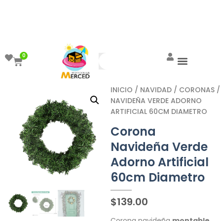
¡Aprovecha el ENVÍO GRATIS a partir de
$999!
0
INICIO
/
NAVIDAD
/
CORONAS
/
NAVIDEÑA VERDE ADORNO
ARTIFICIAL 60CM DIAMETRO
Corona
Navideña Verde
Adorno Artificial
60cm Diametro
$
139.00
Corona navideña
montable