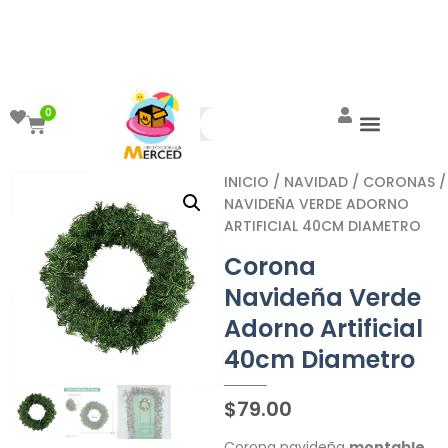
¡Aprovecha el ENVÍO GRATIS a partir de
$999!
0
INICIO
/
NAVIDAD
/
CORONAS
/
NAVIDEÑA VERDE ADORNO
ARTIFICIAL 40CM DIAMETRO
Corona
Navideña Verde
Adorno Artificial
40cm Diametro
$
79.00
Corona navideña
montable