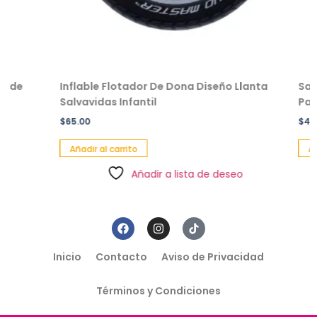
Inflable Flotador De Dona Diseño Llanta
Salvavida
Salvavidas Infantil
Pack 2 Pz
$
65.00
$
49.00
Añadir al carrito
Añadir al 
Añadir a lista de deseo
Inicio
Contacto
Aviso de Privacidad
Términos y Condiciones