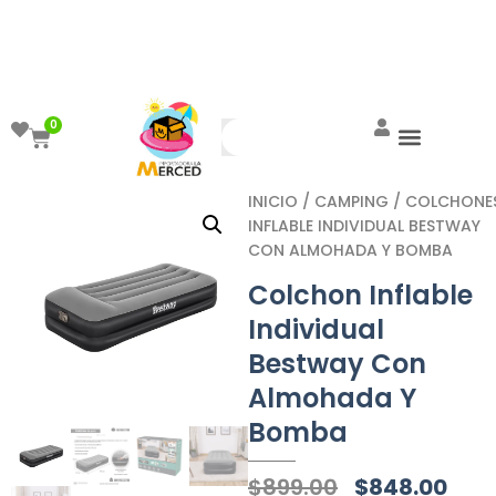
¡Aprovecha el ENVÍO GRATIS a partir de
$999!
0
INICIO
/
CAMPING
/
COLCHONE
INFLABLE INDIVIDUAL BESTWAY
CON ALMOHADA Y BOMBA
Colchon Inflable
Individual
Bestway Con
Almohada Y
Bomba
$
899.00
$
848.00