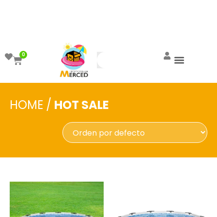
¡Aprovecha el ENVÍO GRATIS a partir de
$999!
0
HOME
/
HOT SALE