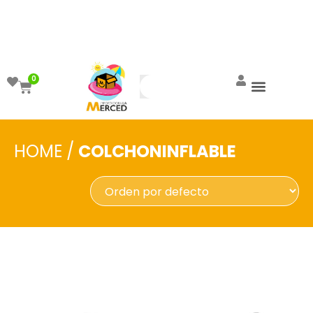
¡Aprovecha el ENVÍO GRATIS a partir de
$999!
0
HOME
/
COLCHONINFLABLE