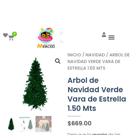
¡Aprovecha el ENVÍO GRATIS a partir de
$999!
0
INICIO
/
NAVIDAD
/ ARBOL DE
NAVIDAD VERDE VARA DE
ESTRELLA 1.50 MTS
Arbol de
Navidad Verde
Vara de Estrella
1.50 Mts
$
669.00
Deja que la
magia
de las