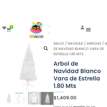
¡Aprovecha el ENVÍO GRATIS a partir de
$999!
0
INICIO
/
NAVIDAD
/
ARBOLES
/ 
DE NAVIDAD BLANCO VARA DE
ESTRELLA 1.80 MTS
Arbol de
Navidad Blanco
Vara de Estrella
1.80 Mts
$
1,409.00
Deja que la
magia
de las