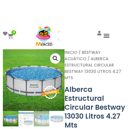
¡Aprovecha el ENVÍO GRATIS a partir de
$999!
0
INICIO
/
BESTWAY
ACUÁTICO
/ ALBERCA
ESTRUCTURAL CIRCULAR
BESTWAY 13030 LITROS 4.27
MTS
Alberca
Estructural
Circular Bestway
13030 Litros 4.27
Mts