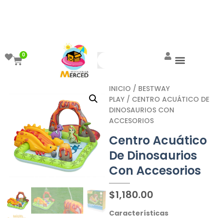
¡Aprovecha el ENVÍO GRATIS a partir de
$999!
0
INICIO
/
BESTWAY
PLAY
/ CENTRO ACUÁTICO DE
DINOSAURIOS CON
ACCESORIOS
Centro Acuático
De Dinosaurios
Con Accesorios
$
1,180.00
Características