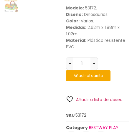
Modelo:
53172.
Diseño:
Dinosaurios.
Color:
Varios.
Medidas:
2.62m x 1.88m x
1.02m
Material:
Plástico resistente
PVC
-
+
Añadir al carrito
Añadir a lista de deseo
SKU
53172
Category
BESTWAY PLAY