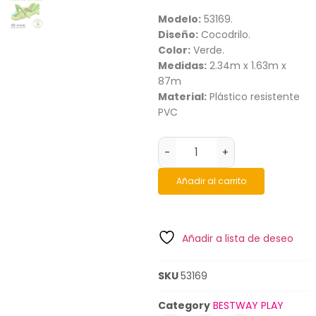
Modelo:
53169.
Diseño:
Cocodrilo.
Color:
Verde.
Medidas:
2.34m x 1.63m x
87m
Material:
Plástico resistente
PVC
-
+
Añadir al carrito
Añadir a lista de deseo
SKU
53169
Category
BESTWAY PLAY