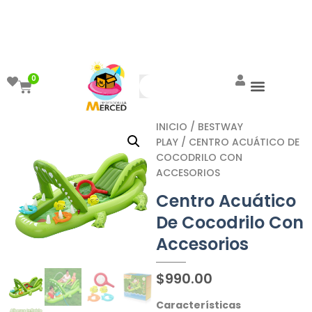
¡Aprovecha el ENVÍO GRATIS a partir de
$999!
0
INICIO
/
BESTWAY
PLAY
/ CENTRO ACUÁTICO DE
COCODRILO CON
ACCESORIOS
Centro Acuático
De Cocodrilo Con
Accesorios
$
990.00
Características