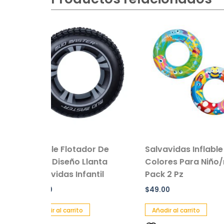
tador De
Salvavidas Inflable
Peluche 
 Llanta
Colores Para Niño/niña
Oso
nfantil
Pack 2 Pz
$
229.00
$
49.00
Añadir al c
ito
Añadir al carrito
Añadi