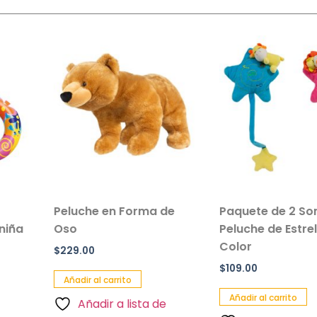
en Forma de
Paquete de 2 Sonajas de
Salvav
Peluche de Estrella de
Inflabl
Color
Paquet
$
109.00
$
90.00
arrito
Añadir al carrito
Añadir 
r a lista de