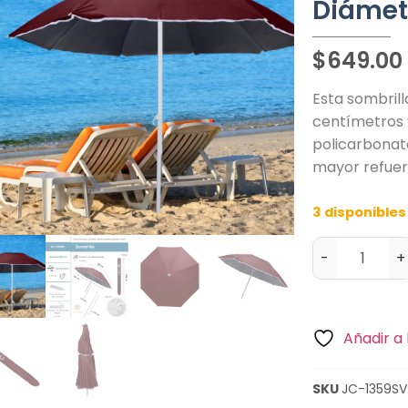
Diámet
$
649.00
Esta sombril
centímetros y
policarbonato
mayor refue
3 disponibles
-
+
Añadir a 
SKU
JC-1359SV