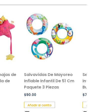
idas De Mayoreo
Set De Peces De Colores
e Infantil De 51 Cm
Infantil Juguetes Para
e 3 Piezas
Buceo
$
70.00
al carrito
Añadir al carrito