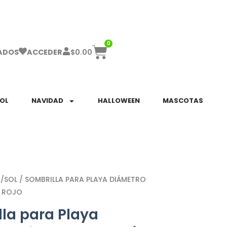
ha el ENVÍO GRATIS a partir de $999!
0
$
0.00
ADOS
ACCEDER
SOL
NAVIDAD
HALLOWEEN
MASCOTAS
A/SOL
/ SOMBRILLA PARA PLAYA DIÁMETRO
 ROJO
la para Playa