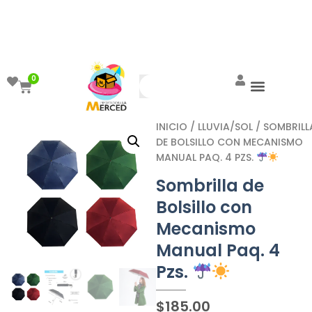
¡Aprovecha el ENVÍO GRATIS a partir de
$999!
0
INICIO
/
LLUVIA/SOL
/ SOMBRILL
DE BOLSILLO CON MECANISMO
MANUAL PAQ. 4 PZS.
Sombrilla de
Bolsillo con
Mecanismo
Manual Paq. 4
Pzs.
$
185.00