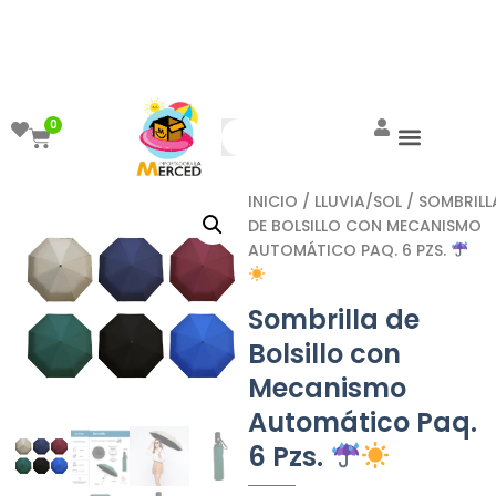
¡Aprovecha el ENVÍO GRATIS a partir de
$999!
0
INICIO
/
LLUVIA/SOL
/ SOMBRILL
DE BOLSILLO CON MECANISMO
AUTOMÁTICO PAQ. 6 PZS.
Sombrilla de
Bolsillo con
Mecanismo
Automático Paq.
6 Pzs.