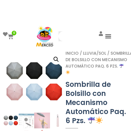
¡Aprovecha el ENVÍO GRATIS a partir de
$999!
0
INICIO
/
LLUVIA/SOL
/ SOMBRILL
DE BOLSILLO CON MECANISMO
AUTOMÁTICO PAQ. 6 PZS.
Sombrilla de
Bolsillo con
Mecanismo
Automático Paq.
6 Pzs.